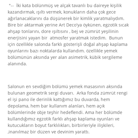
"-- İki kata bölünmüş ve alçak tavanlı bu daireye kişilik
kazandırmak, ışıltı vermek, konukların daha çok gece
ağırlanacaklarını da düşünerek bir kimlik yaratmalıydım.
Bire bir aktarmak yerine Art Deco'ya öykünen, egzotik sıcak
ahşap tonlarını, dore ışıltısını , bej ve zümrüt yeşilinin
enerjisini yayan bir atmosfer yaratmak istedim. Bunun
için özellikle salonda farklı gösterişli doğal ahşap kaplama
oyunlarını bazı noktalarda kullandım. özellikle yemek
bölümünün aksında yer alan asimetrik, kübik sergileme
alanında.
Salonun en sevdiğim bölümü yemek masasının aksında
bulunan geometrik sergi duvarı. Arka fonda zümrüt rengi
el işi pano ile derinlik kattığımız bu duvarda, hem
depolama, hem bar kullanım alanları, hem açık
bölümlerinde obje teşhir hedeflendi. Ama her bölümde
kullandığımız egzotik farklı ahşap kaplama oyunları ve
kutucukların boyut farklılıkları, birbirleriyle ilişkileri,
,inanılmaz bir düzen ve devinim yarattı.