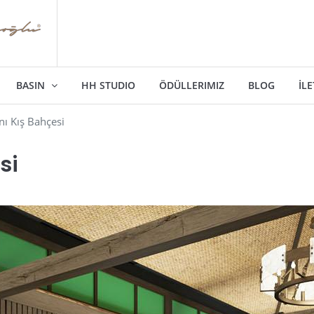
BASIN
HH STUDIO
ÖDÜLLERIMIZ
BLOG
İLE
ı Kış Bahçesi
si