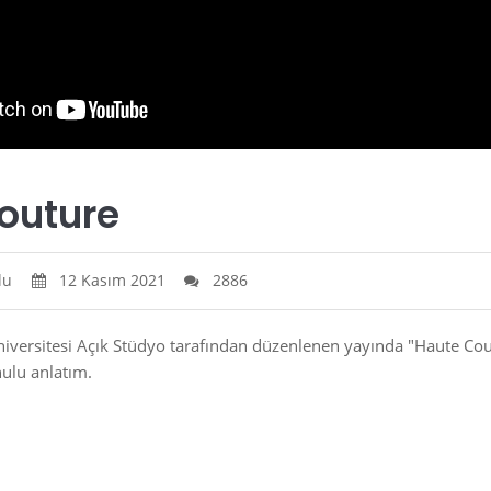
outure
lu
12 Kasım 2021
2886
iversitesi Açık Stüdyo tarafından düzenlenen yayında "Haute Cou
ulu anlatım.